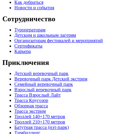
Как добраться
Новости и события
Сотрудничество
Туроператорам
Детским и школьным лагерям
Организаторам фестивалей и мероприятий
Сертификаты
Карьера
Приключения
Детский веревочный парк
Веревочный парк Детский экстрим
Семейный веревочный парк
Взрослый веревочный парк
Трасса Взрослый Лайт
Трасса Кругозор
Обзорная трасса
Трасса экстрим
Троллей 140+170 метров
Троллей 210+170 метров
Батутная трасса (нэт-парк)
Тимбилдинг