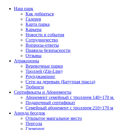
Наш парк
Как добраться
Галерея
Карта парка
Карьера
Новости и события
Сотрудничество
Вопросы-ответы
Правила безопасности
Отзывы
Атракционы
Веревочные парки
Троллей (Zip-Line)
Роупджампинг
Сети на деревьях (Батутная трасса)
Тюбинги
Сертификаты и Абонементы
Абонемент семейный с троллеем 140+170 м.
Подарочный сертификат
Семейный абонемент с троллеем 210+170 м
Аренда беседок
Открытое мангальное место
Пергола
Глемпинг