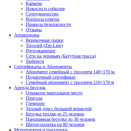
Карьера
Новости и события
Сотрудничество
Вопросы-ответы
Правила безопасности
Отзывы
Атракционы
Веревочные парки
Троллей (Zip-Line)
Роупджампинг
Сети на деревьях (Батутная трасса)
Тюбинги
Сертификаты и Абонементы
Абонемент семейный с троллеем 140+170 м.
Подарочный сертификат
Семейный абонемент с троллеем 210+170 м
Аренда беседок
Открытое мангальное место
Пергола
Глемпинг
Теплый дом с большой верандой
Беседка теплая до 25 человек
Панорамная беседка до 30 человек
Шатер-палатка на 80 человек
Мероприятия и праздники