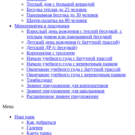
Теплый дом с большой верандой
Беседка теплая до 25 человек
Панорамная беседка до 30 человек
Шатер-палатка на 80 человек
Мероприятия и праздники
Взрослый день рождения с теплой беседкой, с
теплым домом или панорамной беседкой
Детский день рождения (с батутной трассой)
Детский ДР (с беседкой)
Корпоратив с троллеем
Начало учебного года с батутной трассой
Начало учебного года с веревочным парком
Окончание учебного года с батутной трассой
Окончание учебного года с веревочным парком
Тимбилдинг
Зимнее предложение для корпоративов
Зимнее предложение для школьников
Расширенное зимнее предложение
Menu
Наш парк
Как добраться
Галерея
Карта парка