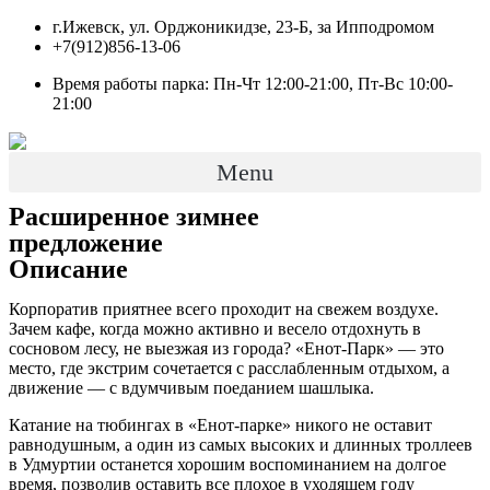
Перейти
г.Ижевск, ул. Орджоникидзе, 23-Б, за Ипподромом
к
+7(912)856-13-06
содержимому
Время работы парка: Пн-Чт 12:00-21:00, Пт-Вс 10:00-
21:00
Menu
Расширенное зимнее
предложение
Описание
Корпоратив приятнее всего проходит на свежем воздухе.
Зачем кафе, когда можно активно и весело отдохнуть в
сосновом лесу, не выезжая из города? «Енот-Парк» — это
место, где экстрим сочетается с расслабленным отдыхом, а
движение — с вдумчивым поеданием шашлыка.
Катание на тюбингах в «Енот-парке» никого не оставит
равнодушным, а один из самых высоких и длинных троллеев
в Удмуртии останется хорошим воспоминанием на долгое
время, позволив оставить все плохое в уходящем году